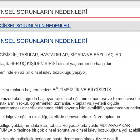
İNSEL SORUNLARIN NEDENLERİ
CİNSEL SORUNLARIN NEDENLERİ
İNSEL SORUNLARIN NEDENLERİ
LGİSİZLİK, TABULAR, HASTALIKLAR, SİGARA VE BAZI İLAÇLAR
laşık HER ÜÇ KİŞİDEN BİRİSİ cinsel yaşamının herhangi bir
eminde en az bir cinsel işlev bozukluğu yaşıyor.
sel sorunların başlıca nedeni EĞİTİMSİZLİK VE BİLGİSİZLİK.
emizde okul çağında başlayan bir cinsel eğitimin olmaması ve formel cinsel bi
naklarının (okul, öğretmenler, uzmanlar, kitaplar vs.) yeterli ölçüde
lanılmaması cinsellik alanında ciddi boyutta bilgi eksikliği yaşanmasının neden
sel bilgi ve eğitim eksikliği, özellikle deneyim eksikliği ve toplumun
selliğe yaklaşımındaki katı, tabular ve yasaklarla yüklü MUHAFAZAKAR
UMLA birleşince bir çok cinsel soruna ve cinsel işlev bozukluğuna yol açabili
 sayıda psikolojik neden ve başta depresyon olmak üzere çeşitli