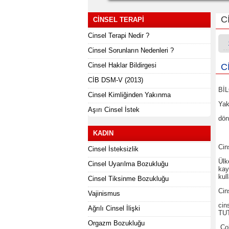
C
CINSEL TERAPI
Cinsel Terapi Nedir ?
Cinsel Sorunların Nedenleri ?
Cinsel Haklar Bildirgesi
C
CİB DSM-V (2013)
Bİ
Cinsel Kimliğinden Yakınma
Yak
Aşırı Cinsel İstek
dön
KADIN
Cin
Cinsel İsteksizlik
Ülk
Cinsel Uyarılma Bozukluğu
kay
kul
Cinsel Tiksinme Bozukluğu
Cin
Vajinismus
cin
Ağrılı Cinsel İlişki
TUT
Orgazm Bozukluğu
Çok