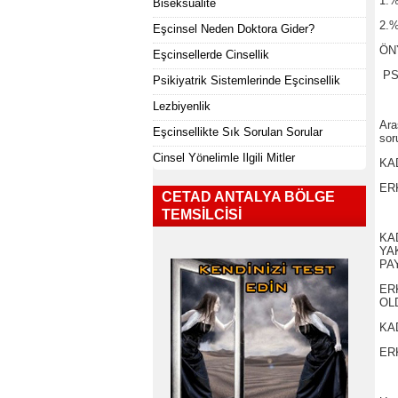
1.%
Biseksüalite
2.%
Eşcinsel Neden Doktora Gider?
ÖN
Eşcinsellerde Cinsellik
PS
Psikiyatrik Sistemlerinde Eşcinsellik
Lezbiyenlik
Ara
Eşcinsellikte Sık Sorulan Sorular
sor
Cinsel Yönelimle Ilgili Mitler
KA
ER
CETAD ANTALYA BÖLGE
TEMSILCISI
KAD
YA
PAY
ER
OLD
KAD
ERK