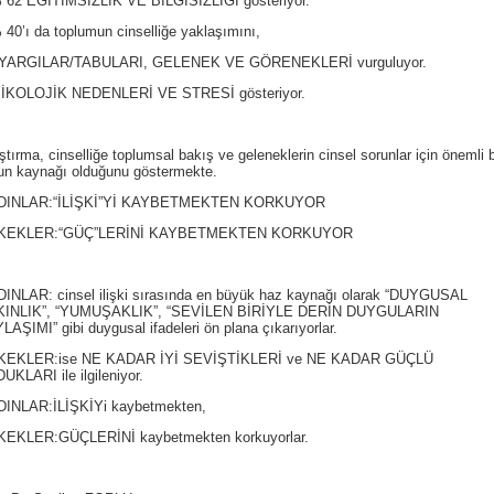
 62 EĞİTİMSİZLİK VE BİLGİSİZLİĞİ gösteriyor.
 40’ı da toplumun cinselliğe yaklaşımını,
YARGILAR/TABULARI, GELENEK VE GÖRENEKLERİ vurguluyor.
İKOLOJİK NEDENLERİ VE STRESİ gösteriyor.
ştırma, cinselliğe toplumsal bakış ve geleneklerin cinsel sorunlar için önemli b
un kaynağı olduğunu göstermekte.
DINLAR:“İLİŞKİ”Yİ KAYBETMEKTEN KORKUYOR
KEKLER:“GÜÇ”LERİNİ KAYBETMEKTEN KORKUYOR
INLAR: cinsel ilişki sırasında en büyük haz kaynağı olarak “DUYGUSAL
KINLIK”, “YUMUŞAKLIK”, “SEVİLEN BİRİYLE DERİN DUYGULARIN
LAŞIMI” gibi duygusal ifadeleri ön plana çıkarıyorlar.
KEKLER:ise NE KADAR İYİ SEVİŞTİKLERİ ve NE KADAR GÜÇLÜ
UKLARI ile ilgileniyor.
INLAR:İLİŞKİYi kaybetmekten,
EKLER:GÜÇLERİNİ kaybetmekten korkuyorlar.