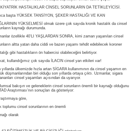
İKİYATRİK HASTALIKLAR CİNSEL SORUNLARIN DA TETİKLEYİCİSİ.
rıca başta YÜKSEK TANSİYON, ŞEKER HASTALIĞI VE KAN
LARININ YÜKSELMESİ olmak üzere çok sayıda kronik hastalık da cinsel
unların kaynağı durumunda.
anlar özellikle 40’LI YAŞLARDAN SONRA, kimi zaman yaşanılan cinsel
unların altta yatan daha ciddi ve bazen yaşamı tehdit edebilecek koroner
talığı gibi hastalıkların ön habercisi olabileceğini belirtiyor.
kat, kullandığımız çok sayıda İLACIN cinsel yan etkileri var!
 yıllarda ülkemizde hızla artan SİGARA kullanımının da cinsel yaşamın en
ük düşmanlarından biri olduğu son yıllarda ortaya çıktı. Uzmanlar, sigara
lananları cinsel yaşamları açısından da uyarıyor.
lumsal bakışın ve geleneklerin cinsel sorunların önemli bir kaynağı olduğunu
AD Araştırması’nın sonuçları da gösteriyor:
raştırmaya göre,
k toplumu cinsel sorunlarının en önemli
ynağı olarak