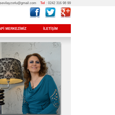
drsevilayzorlu@gmail.com
Tel
: 0242 316 98 99
APİ MERKEZİMİZ
İLETİŞİM