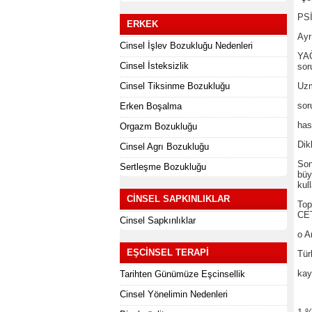
PS
ERKEK
Ay
Cinsel İşlev Bozukluğu Nedenleri
YAĞ
Cinsel İsteksizlik
sor
Cinsel Tiksinme Bozukluğu
Uzm
sor
Erken Boşalma
has
Orgazm Bozukluğu
Dik
Cinsel Agrı Bozukluğu
Son
Sertleşme Bozukluğu
büy
kul
CINSEL SAPKINLIKLAR
Top
CET
Cinsel Sapkınlıklar
o A
EŞCINSEL TERAPI
Tür
ka
Tarihten Günümüze Eşcinsellik
Cinsel Yönelimin Nedenleri